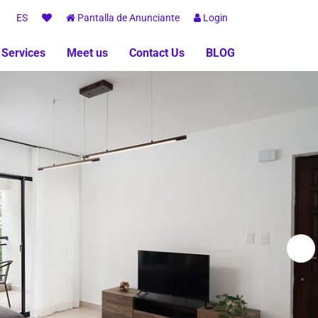
ES
Pantalla de Anunciante
Login
 Services
Meet us
Contact Us
BLOG