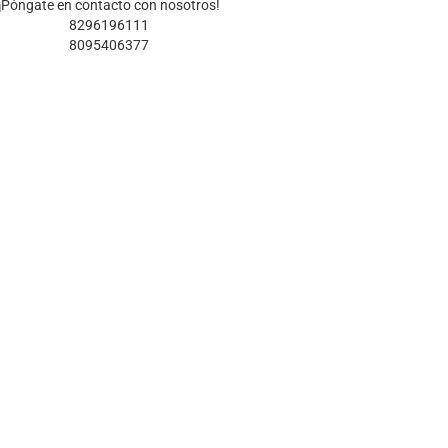
¡Póngate en contacto con nosotros!
8296196111
8095406377