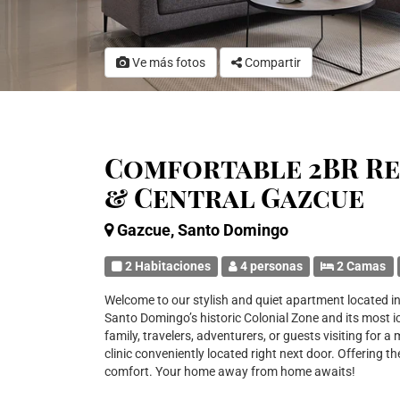
Ve más fotos
Compartir
Comfortable 2BR R
& Central Gazcue
Gazcue, Santo Domingo
2 Habitaciones
4 personas
2 Camas
Welcome to our stylish and quiet apartment located i
Santo Domingo’s historic Colonial Zone and its most i
family, travelers, adventurers, or guests visiting for
clinic conveniently located right next door. Offering the
comfort. Your home away from home awaits!