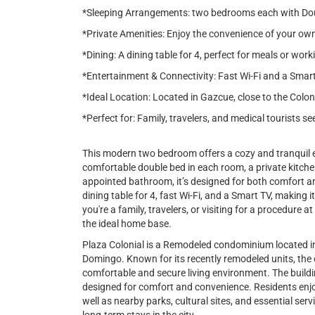
*Sleeping Arrangements: two bedrooms each with Doub
*Private Amenities: Enjoy the convenience of your own
*Dining: A dining table for 4, perfect for meals or work
*Entertainment & Connectivity: Fast Wi-Fi and a Smar
*Ideal Location: Located in Gazcue, close to the Colon
*Perfect for: Family, travelers, and medical tourists 
This modern two bedroom offers a cozy and tranquil e
comfortable double bed in each room, a private kitchen
appointed bathroom, it’s designed for both comfort a
dining table for 4, fast Wi-Fi, and a Smart TV, making 
you're a family, travelers, or visiting for a procedure 
the ideal home base.
Plaza Colonial is a Remodeled condominium located i
Domingo. Known for its recently remodeled units, the
comfortable and secure living environment. The buildin
designed for comfort and convenience. Residents enjo
well as nearby parks, cultural sites, and essential serv