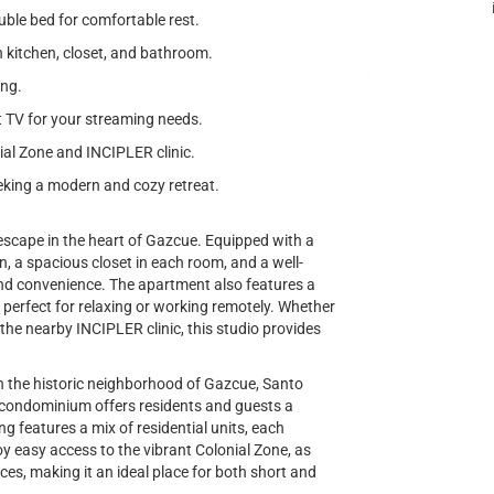
le bed for comfortable rest.
 kitchen, closet, and bathroom.
ing.
t TV for your streaming needs.
ial Zone and INCIPLER clinic.
seeking a modern and cozy retreat.
scape in the heart of Gazcue. Equipped with a
, a spacious closet in each room, and a well-
nd convenience. The apartment also features a
it perfect for relaxing or working remotely. Whether
at the nearby INCIPLER clinic, this studio provides
n the historic neighborhood of Gazcue, Santo
 condominium offers residents and guests a
g features a mix of residential units, each
y easy access to the vibrant Colonial Zone, as
ices, making it an ideal place for both short and