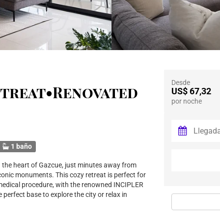
Desde
etreat•Renovated
US$ 67,32
por noche
1 baño
n the heart of Gazcue, just minutes away from
conic monuments. This cozy retreat is perfect for
 a medical procedure, with the renowned INCIPLER
 perfect base to explore the city or relax in