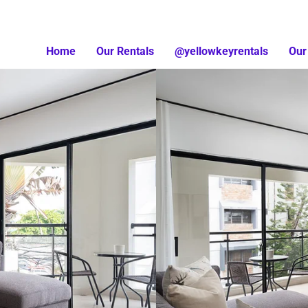
Home
Our Rentals
@yellowkeyrentals
Our