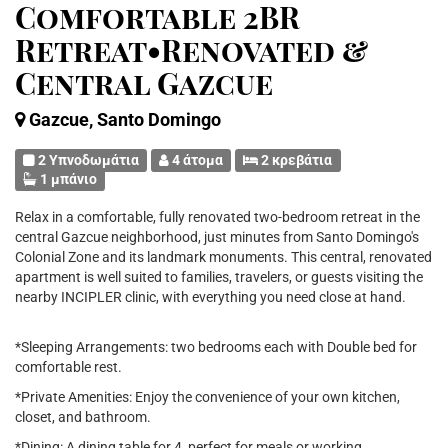
Comfortable 2BR
Retreat•Renovated &
Central Gazcue
Gazcue, Santo Domingo
2 Υπνοδωμάτια
4 άτομα
2 κρεβάτια
1 μπάνιο
Relax in a comfortable, fully renovated two-bedroom retreat in the
central Gazcue neighborhood, just minutes from Santo Domingo's
Colonial Zone and its landmark monuments. This central, renovated
apartment is well suited to families, travelers, or guests visiting the
nearby INCIPLER clinic, with everything you need close at hand.
*Sleeping Arrangements: two bedrooms each with Double bed for
comfortable rest.
*Private Amenities: Enjoy the convenience of your own kitchen,
closet, and bathroom.
*Dining: A dining table for 4, perfect for meals or working.