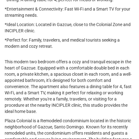
*Entertainment & Connectivity: Fast Wi-Fi and a Smart TV for your
streaming needs.
*Ideal Location: Located in Gazcue, close to the Colonial Zone and
INCIPLER clinic.
*Perfect for: Family, travelers, and medical tourists seeking a
modern and cozy retreat.
This modern two bedroom offers a cozy and tranquil escape in the
heart of Gazcue. Equipped with a comfortable double bed in each
room, a private kitchen, a spacious closet in each room, and a well-
appointed bathroom, it’s designed for both comfort and
convenience. The apartment also features a dining table for 4, fast
Wi-Fi, and a Smart TV, making it perfect for relaxing or working
remotely. Whether you're a family, travelers, or visiting for a
procedure at the nearby INCIPLER clinic, this studio provides the
ideal home base.
Plaza Colonial is a Remodeled condominium located in the historic
neighborhood of Gazcue, Santo Domingo. Known for its recently
remodeled units, the condominium offers residents and guests a