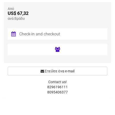
Από
US$ 67,32
ανά Βράδυ
Στείλτε ένα e-mail
Contact us!
8296196111
8095406377