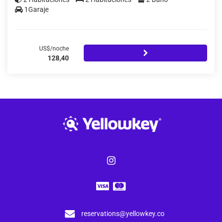
1Garaje
US$/noche
128,40
reservations@yellowkey.co