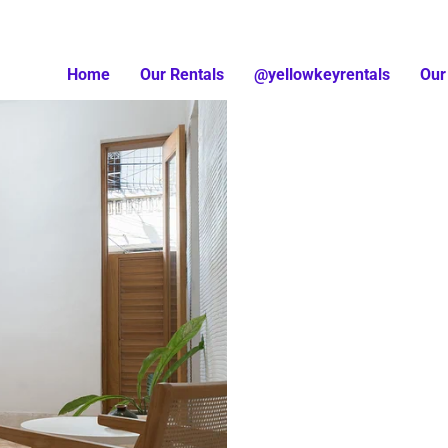
Home
Our Rentals
@yellowkeyrentals
Our