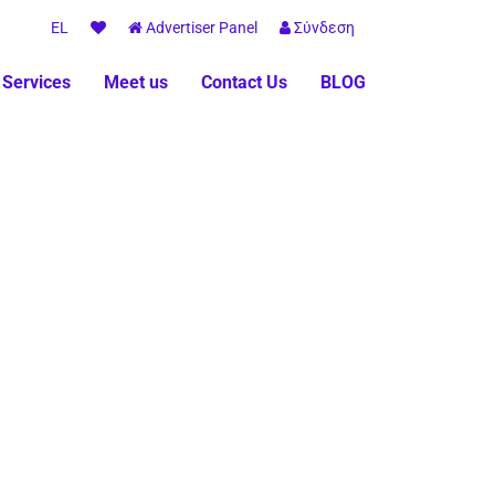
EL
Advertiser Panel
Σύνδεση
 Services
Meet us
Contact Us
BLOG