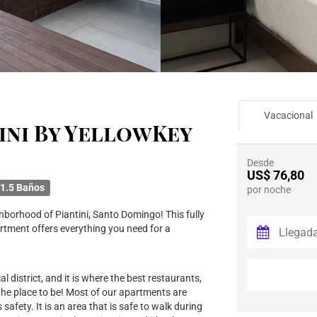
Vacacional
tini By YellowKey
Desde
US$ 76,80
1.5 Baños
por noche
ghborhood of Piantini, Santo Domingo! This fully
tment offers everything you need for a
al district, and it is where the best restaurants,
 the place to be! Most of our apartments are
safety. It is an area that is safe to walk during