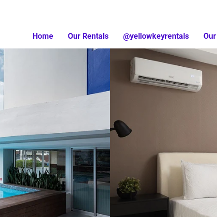
Home
Our Rentals
@yellowkeyrentals
Our