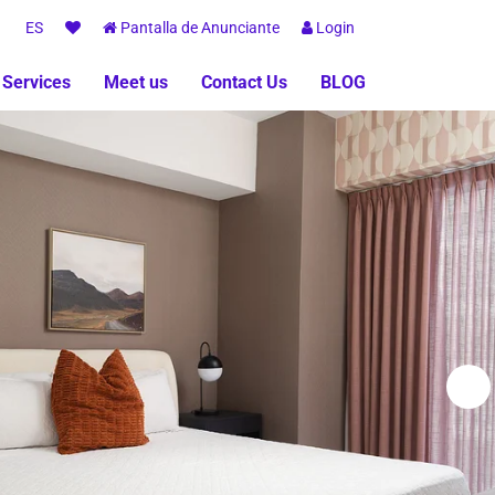
ES
Pantalla de Anunciante
Login
 Services
Meet us
Contact Us
BLOG