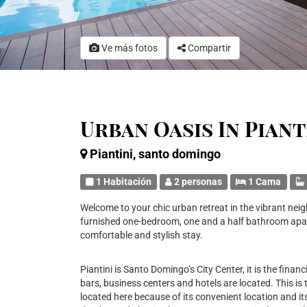
Ve más fotos
Compartir
Urban Oasis In Pian
Piantini, santo domingo
1 Habitación
2 personas
1 Cama
Welcome to your chic urban retreat in the vibrant nei
furnished one-bedroom, one and a half bathroom apar
comfortable and stylish stay.
Piantini is Santo Domingo’s City Center, it is the financi
bars, business centers and hotels are located. This is
located here because of its convenient location and its 