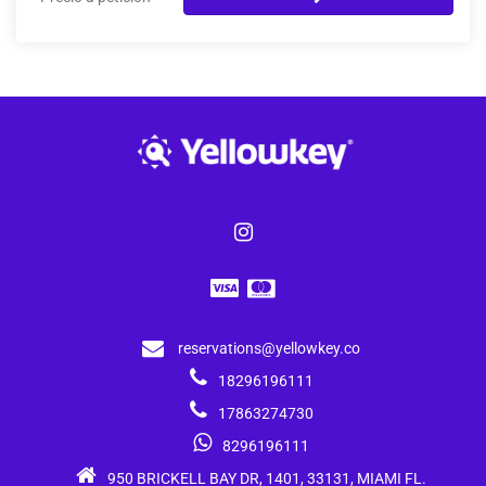
reservations@yellowkey.co
18296196111
17863274730
8296196111
950 BRICKELL BAY DR, 1401, 33131, MIAMI FL.