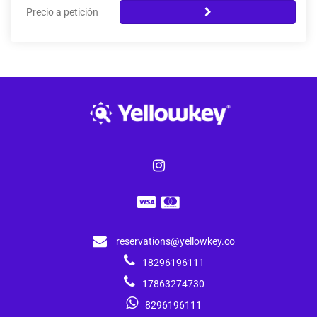
Precio a petición
reservations@yellowkey.co
18296196111
17863274730
8296196111