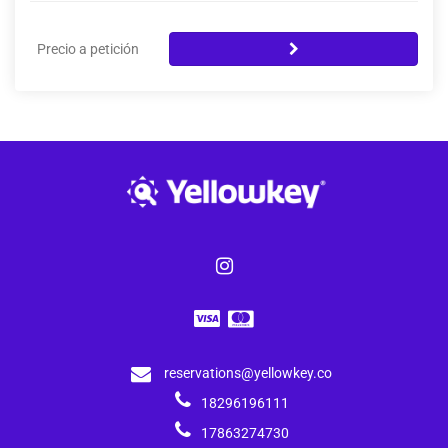
Precio a petición
reservations@yellowkey.co
18296196111
17863274730