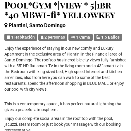
Pool*Gym *|view * 5|1br
*40 MBwi-fi* Yellowkey
Piantini, Santo Domingo
1 Habitación
2 personas
1 Cama
1.5 Baños
Enjoy the experience of staying in our new comfy and Luxury
Apartment in the exclusive area of Piantini in the Financial area of
Santo Domingo. The rooftop has incredible city views fully furnished
with a 55" HD flat smart TV in the living room and a 43" smart tv in
the Bedroom with king sized bed, High speed Internet and kitchen
amenities, also from here you can walk to some of the best
restaurants, spend the afternoon shopping in BLUE MALL or enjoy
our pool with city views.
This is a contemporary space , it has perfect natural lightning that
gives a peaceful atmosphere .
Enjoy our complete social areas in the roof top with the pool,
jacuzzi, steam room or just book your massage with our booking
representative.