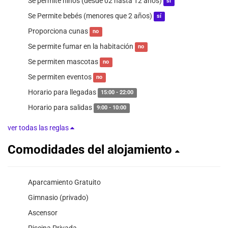
Se permite niños (desde 02 hasta 12 años)
sí
Se Permite bebés (menores que 2 años)
sí
Proporciona cunas
no
Se permite fumar en la habitación
no
Se permiten mascotas
no
Se permiten eventos
no
Horario para llegadas
15:00 - 22:00
Horario para salidas
9:00 - 10:00
ver todas las reglas
Comodidades del alojamiento
Aparcamiento Gratuito
Gimnasio (privado)
Ascensor
Piscina Privada