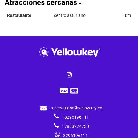
Atracciones cercanas
Restaurante
centro asturiano
1 km
reservations@yellowkey.co
18296196111
17863274730
8296196111