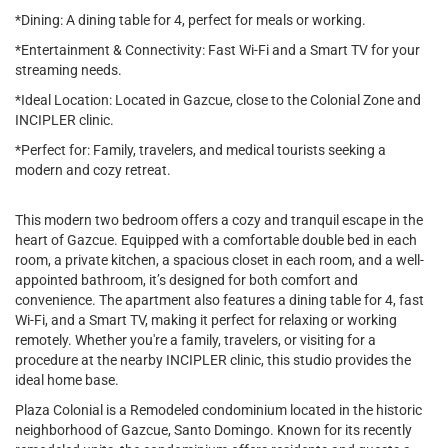
*Dining: A dining table for 4, perfect for meals or working.
*Entertainment & Connectivity: Fast Wi-Fi and a Smart TV for your
streaming needs.
*Ideal Location: Located in Gazcue, close to the Colonial Zone and
INCIPLER clinic.
*Perfect for: Family, travelers, and medical tourists seeking a
modern and cozy retreat.
This modern two bedroom offers a cozy and tranquil escape in the
heart of Gazcue. Equipped with a comfortable double bed in each
room, a private kitchen, a spacious closet in each room, and a well-
appointed bathroom, it’s designed for both comfort and
convenience. The apartment also features a dining table for 4, fast
Wi-Fi, and a Smart TV, making it perfect for relaxing or working
remotely. Whether you're a family, travelers, or visiting for a
procedure at the nearby INCIPLER clinic, this studio provides the
ideal home base.
Plaza Colonial is a Remodeled condominium located in the historic
neighborhood of Gazcue, Santo Domingo. Known for its recently