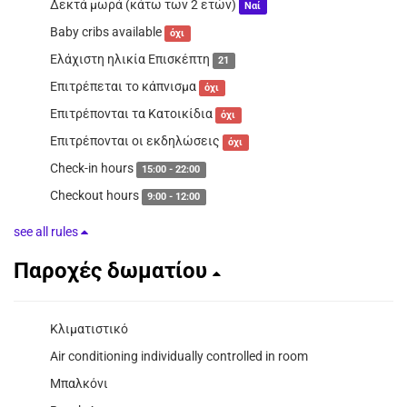
Δεκτά μωρά (κάτω των 2 ετών)
Ναί
Baby cribs available
όχι
Ελάχιστη ηλικία Επισκέπτη
21
Επιτρέπεται το κάπνισμα
όχι
Επιτρέπονται τα Κατοικίδια
όχι
Επιτρέπονται οι εκδηλώσεις
όχι
Check-in hours
15:00 - 22:00
Checkout hours
9:00 - 12:00
see all rules
Παροχές δωματίου
Κλιματιστικό
Air conditioning individually controlled in room
Μπαλκόνι