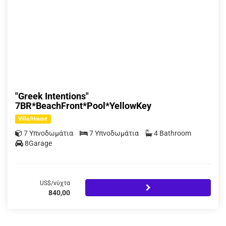
"Greek Intentions"
7BR*BeachFront*Pool*YellowKey
Villa/House
7 Υπνοδωμάτια
7 Υπνοδωμάτια
4 Bathroom
8Garage
US$/νύχτα
840,00