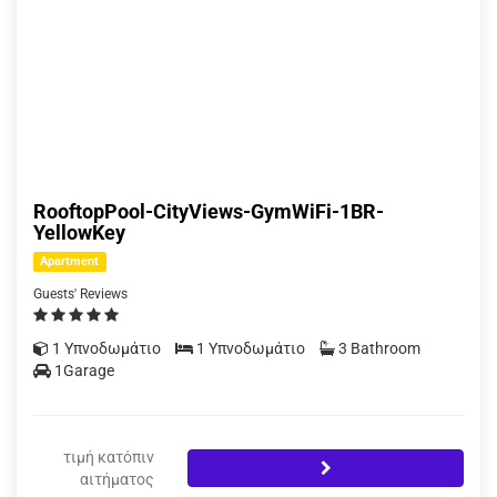
RooftopPool-CityViews-GymWiFi-1BR-
YellowKey
Apartment
Guests' Reviews
1 Υπνοδωμάτιο
1 Υπνοδωμάτιο
3 Bathroom
1Garage
τιμή κατόπιν
αιτήματος