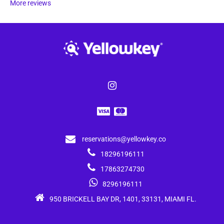
More reviews
reservations@yellowkey.co
18296196111
17863274730
8296196111
950 BRICKELL BAY DR, 1401, 33131, MIAMI FL.