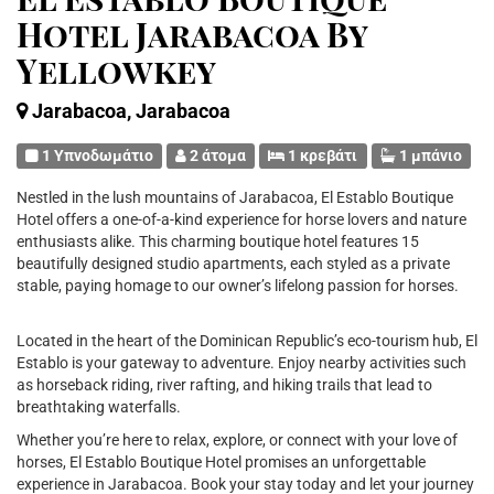
Hotel Jarabacoa By
Yellowkey
Jarabacoa, Jarabacoa
1 Υπνοδωμάτιο
2 άτομα
1 κρεβάτι
1 μπάνιο
Nestled in the lush mountains of Jarabacoa, El Establo Boutique
Hotel offers a one-of-a-kind experience for horse lovers and nature
enthusiasts alike. This charming boutique hotel features 15
beautifully designed studio apartments, each styled as a private
stable, paying homage to our owner’s lifelong passion for horses.
Located in the heart of the Dominican Republic’s eco-tourism hub, El
Establo is your gateway to adventure. Enjoy nearby activities such
as horseback riding, river rafting, and hiking trails that lead to
breathtaking waterfalls.
Whether you’re here to relax, explore, or connect with your love of
horses, El Establo Boutique Hotel promises an unforgettable
experience in Jarabacoa. Book your stay today and let your journey