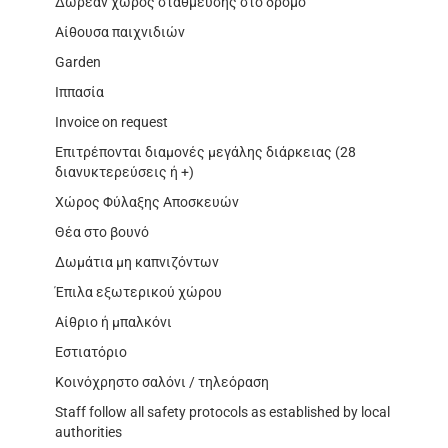
Δωρεάν χώρος στάθμευσης στο δρόμο
Αίθουσα παιχνιδιών
Garden
Ιππασία
Invoice on request
Επιτρέπονται διαμονές μεγάλης διάρκειας (28
διανυκτερεύσεις ή +)
Χώρος Φύλαξης Αποσκευών
Θέα στο βουνό
Δωμάτια μη καπνιζόντων
Έπιλα εξωτερικού χώρου
Αίθριο ή μπαλκόνι
Εστιατόριο
Κοινόχρηστο σαλόνι / τηλεόραση
Staff follow all safety protocols as established by local
authorities