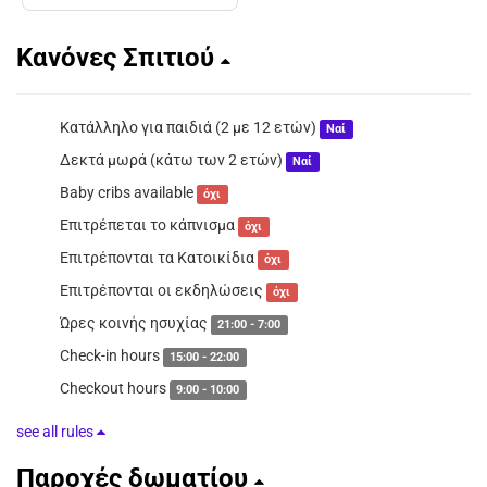
Κανόνες Σπιτιού
Κατάλληλο για παιδιά (2 με 12 ετών)
Ναί
Δεκτά μωρά (κάτω των 2 ετών)
Ναί
Baby cribs available
όχι
Επιτρέπεται το κάπνισμα
όχι
Επιτρέπονται τα Κατοικίδια
όχι
Επιτρέπονται οι εκδηλώσεις
όχι
Ώρες κοινής ησυχίας
21:00 - 7:00
Check-in hours
15:00 - 22:00
Checkout hours
9:00 - 10:00
see all rules
Παροχές δωματίου